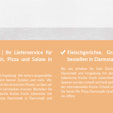
 Ihr Lieferservice für
Fleischgerichte, G
in, Pizza und Salate in
bestellen in Darmst
Bei uns erhalten Sie kein Stück
Darmstadt und Umgebung mit den 
nd Umgebung. Wir liefern ausgewählte
italienische Küche frisch zubereit
t mit besten Zutaten und mehr. Wir
Speisen werden schnell und heiß gel
 den leckersten Pizzen, so dass wir
der internationalen Küche. Schnell u
en verstecken müssen. Bestellen Sie
Sie beste My Pizza Darmstadt-Quali
enische Küche frisch zubereitet mit
sie offline.
izza Darmstadt in Darmstadt und