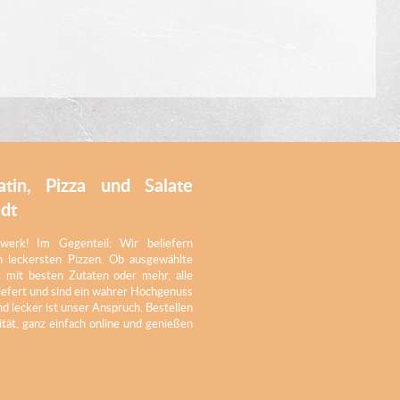
ratin, Pizza und Salate
adt
werk! Im Gegenteil: Wir beliefern
leckersten Pizzen. Ob ausgewählte
et mit besten Zutaten oder mehr, alle
iefert und sind ein wahrer Hochgenuss
nd lecker ist unser Anspruch. Bestellen
tät, ganz einfach online und genießen