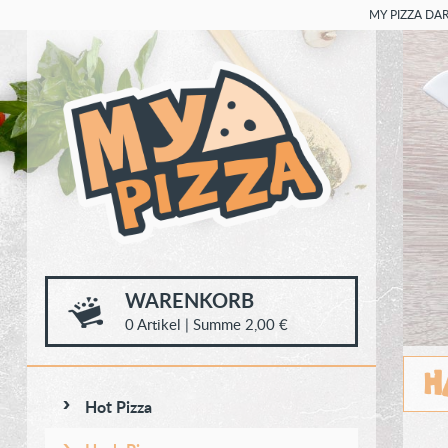
MY PIZZA DAR
WARENKORB
0
Artikel
|
Summe
2,00 €
H
Hot Pizza