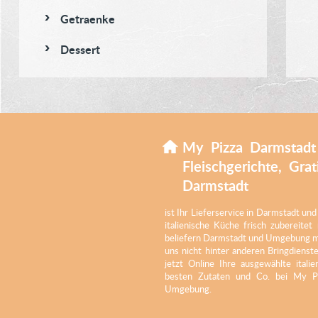
Getraenke
Dessert
My Pizza Darmstadt |
Fleischgerichte, Grat
Darmstadt
ist Ihr Lieferservice in Darmstadt u
italienische Küche frisch zubereite
beliefern Darmstadt und Umgebung mit
uns nicht hinter anderen Bringdienst
jetzt Online Ihre ausgewählte itali
besten Zutaten und Co. bei My P
Umgebung.